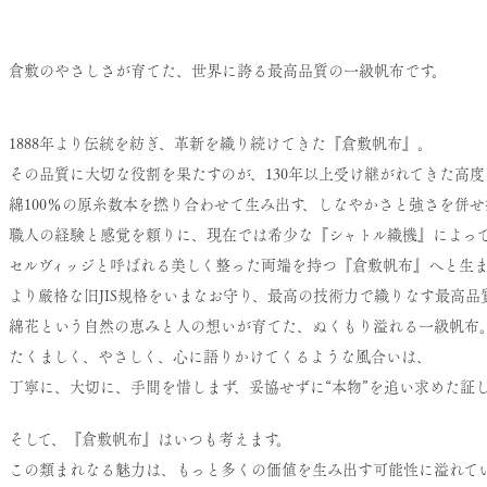
倉敷のやさしさが育てた、世界に誇る最高品質の一級帆布です。
1888年より伝統を紡ぎ、革新を織り続けてきた『倉敷帆布』。
その品質に大切な役割を果たすのが、130年以上受け継がれてきた高
綿100％の原糸数本を撚り合わせて生み出す、しなやかさと強さを併
職人の経験と感覚を頼りに、現在では希少な『シャトル織機』によっ
セルヴィッジと呼ばれる美しく整った両端を持つ『倉敷帆布』へと生
より厳格な旧JIS規格をいまなお守り、最高の技術力で織りなす最高品
綿花という自然の恵みと人の想いが育てた、ぬくもり溢れる一級帆布
たくましく、やさしく、心に語りかけてくるような風合いは、
丁寧に、大切に、手間を惜しまず、妥協せずに“本物”を追い求めた証し
そして、『倉敷帆布』はいつも考えます。
この類まれなる魅力は、もっと多くの価値を生み出す可能性に溢れて