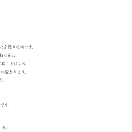
度な糸撚り技術です。
せ持つ糸は、
て織り上げられ、
まれ変わります。
質。
。
です。
いる。