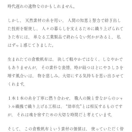
時代遅れの遺物なのかもしれません。
しかし、
天然素材の糸を用い、
人間の知恵と努力で紡ぎ出し
た技術を駆使し、
人々の暮らしを支えるために織り上げられて
きた布には、
単なる工業製品で終わらない何かがあると、
私
はずっと感じてきました。
生まれたての倉敷帆布は、
決して軽やかではなく、しなやかで
もありませんが、
その素朴な表情、時が経つほどにやさしさを
増す風合いは、
物を慈しみ、大切にする気持ちを思い出させて
くれます。
１本１本の糸を丁寧に撚り合わせ、
職人の腕と昔ながらのシャ
トル織機で織り上げる工程は、
“効率化”とは相反するものです
が、
それは魂を宿すための大切な時間だと考えています。
そして、
この倉敷帆布という素材の価値は、
使っていただく皆