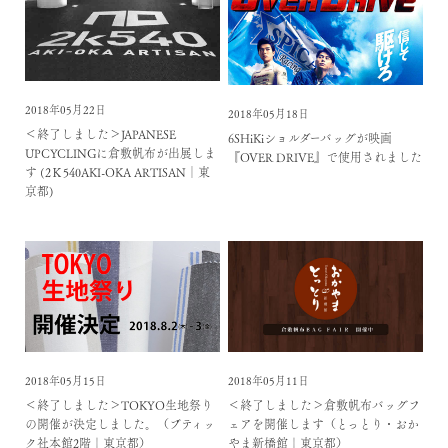
2018年05月22日
2018年05月18日
＜終了しました＞JAPANESE
6SHiKiショルダーバッグが映画
UPCYCLINGに倉敷帆布が出展しま
『OVER DRIVE』で使用されました
す (2Ｋ540AKI-OKA ARTISAN│東
京都)
2018年05月15日
2018年05月11日
＜終了しました＞TOKYO生地祭り
＜終了しました＞倉敷帆布バッグフ
の開催が決定しました。（ブティッ
ェアを開催します（とっとり・おか
ク社本館2階｜東京都）
やま新橋館｜東京都）