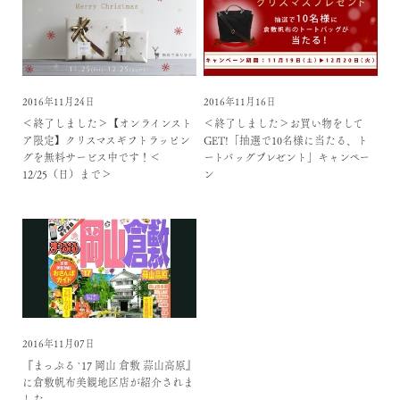
2016年11月24日
2016年11月16日
＜終了しました＞【オンラインスト
＜終了しました＞お買い物をして
ア限定】クリスマスギフトラッピン
GET!「抽選で10名様に当たる、ト
グを無料サービス中です！＜
ートバッグプレゼント」キャンペー
12/25（日）まで＞
ン
2016年11月07日
『まっぷる `17 岡山 倉敷 蒜山高原』
に倉敷帆布美観地区店が紹介されま
した