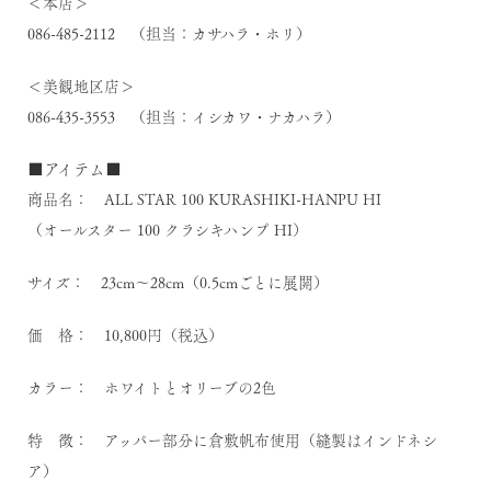
＜本店＞
086-485-2112 （担当：カサハラ・ホリ）
＜美観地区店＞
086-435-3553 （担当：イシカワ・ナカハラ）
■アイテム■
商品名： ALL STAR 100 KURASHIKI-HANPU HI
（オールスター 100 クラシキハンプ HI）
サイズ： 23cm～28cm（0.5cmごとに展開）
価 格： 10,800円（税込）
カラー： ホワイトとオリーブの2色
特 徴： アッパー部分に倉敷帆布使用（縫製はインドネシ
ア）