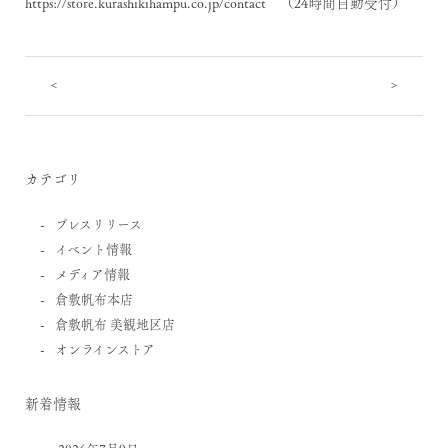
https://store.kurashikihampu.co.jp/contact
（24時間自動受付）
<
>
カテゴリ
プレスリリース
イベント情報
メディア情報
倉敷帆布本店
倉敷帆布 美観地区店
オンラインストア
新着情報