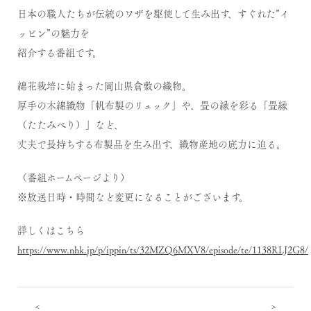
日本の職人たちが伝統のワザを駆使して生み出す、すぐれた”イ
ッピン”の魅力を
紹介する番組です。
綿花栽培に始まった岡山県倉敷の織物。
厚手の木綿織物「帆布製のリュック」や、畳の縁を彩る「畳縁
（たたみべり）」など、
丈夫で長持ちする布製品を生み出す、織物産地の底力に迫る。
（番組ホームページより）
※放送日時・時間など変更になることがございます。
詳しくはこちら
https://www.nhk.jp/p/ippin/ts/32MZQ6MXV8/episode/te/1138RLJ2G8/
<
>