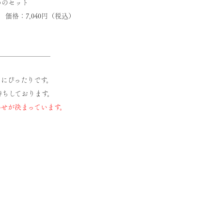
めのセット
格：7,040円（税込）
＿＿＿＿＿＿＿＿
。
にぴったりです。
待ちしております。
せが決まっています。