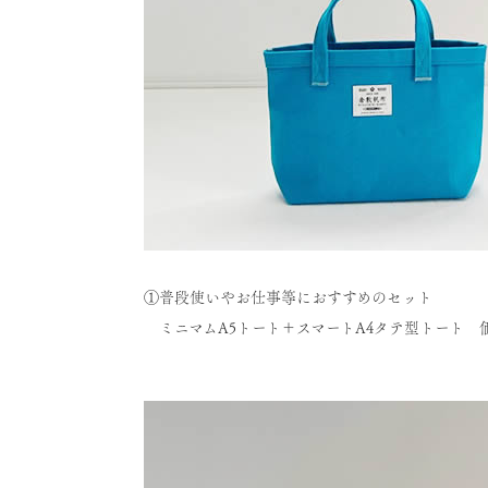
①普段使いやお仕事等におすすめのセット
ミニマムA5トート＋スマートA4タテ型トート 価格