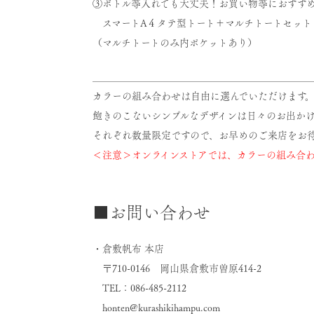
③ボトル等入れても大丈夫！お買い物等におすす
スマートA４タテ型トート＋マルチトートセット 価
（マルチトートのみ内ポケットあり）
＿＿＿＿＿＿＿＿＿＿＿＿＿＿＿＿＿＿＿＿＿＿
カラーの組み合わせは自由に選んでいただけます
飽きのこないシンプルなデザインは日々のお出かけ
それぞれ数量限定ですので、お早めのご来店をお
＜注意＞オンラインストアでは、カラーの組み合わ
■お問い合わせ
・倉敷帆布 本店
〒710-0146 岡山県倉敷市曽原414-2
TEL：086-485-2112
honten@kurashikihampu.com