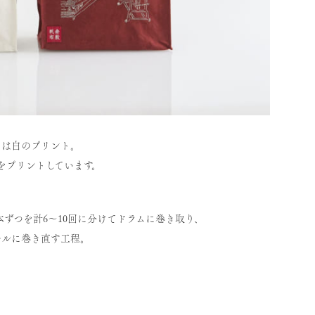
には白のプリント。
」をプリントしています。
つを計6～10回に分けてドラムに巻き取り、
に巻き直す工程。