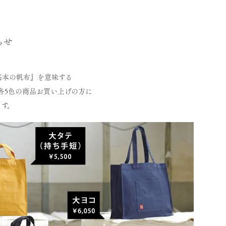
らせ
基本の帆布』を意味する
各5色の商品お買い上げの方に
ます。