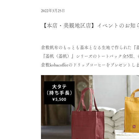
2022年3月25日
【本店・美観地区店】イベントのお知
倉敷帆布のもっとも基本となる生地で作られた『
『基帆（基帆）』シリーズのトートバック全5型、
倉敷kobacoffeeのドリップコーヒーをプレゼントし