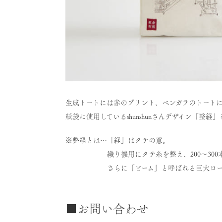
生成トートには赤のプリント、ベンガラのトート
紙袋に使用しているshunshunさんデザイン「整経
※整経とは…「経」はタテの意。
織り機用にタテ糸を整え、200～300本ず
さらに「ビーム」と呼ばれる巨大ロール
■お問い合わせ