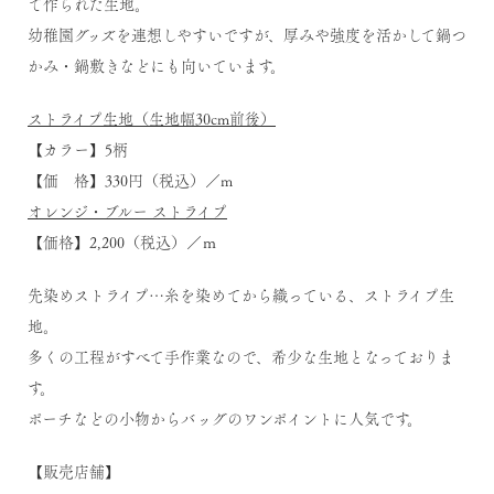
て作られた生地。
幼稚園グッズを連想しやすいですが、厚みや強度を活かして鍋つ
かみ・鍋敷きなどにも向いています。
ストライプ生地（生地幅30cm前後）
【カラー】5柄
【価 格】330円（税込）／m
オレンジ・ブルー ストライプ
【価格】2,200（税込）／ｍ
先染めストライプ…糸を染めてから織っている、ストライプ生
地。
多くの工程がすべて手作業なので、希少な生地となっておりま
す。
ポーチなどの小物からバッグのワンポイントに人気です。
【販売店舗】