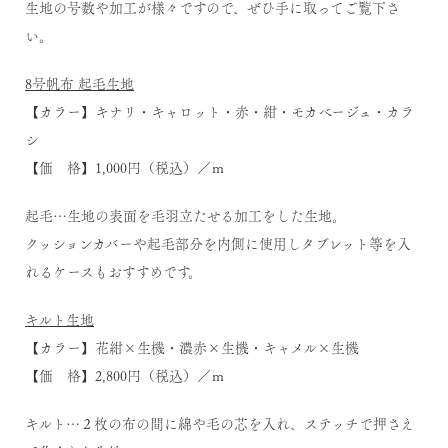
生地の号数や加工が様々ですので、ぜひ手に取ってご覧下さ
い。
8号帆布 起毛生地
【カラー】キナリ・キャロット・赤・紺・モカベージュ・カラ
シ
【価 格】1,000円（税込）／ｍ
起毛…生地の表面を毛羽立たせる加工をした生地。
クッションカバーや起毛部分を内側に使用しタブレット等を入
れるケースもおすすめです。
キルト生地
【カラー】花紺×生機・濃赤×生機・キャメル×生機
【価 格】2,800円（税込）／ｍ
キルト…２枚の布の間に綿や毛の芯を入れ、ステッチで押さえ