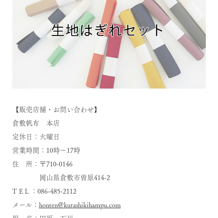
【販売店舗・お問い合わせ】
倉敷帆布 本店
定休日：火曜日
営業時間：10時～17時
住 所：〒710-0146
岡山県倉敷市曽原414-2
T E L ：086-485-2112
メール：
honten@kurashikihampu.com
担 当：田原・石川