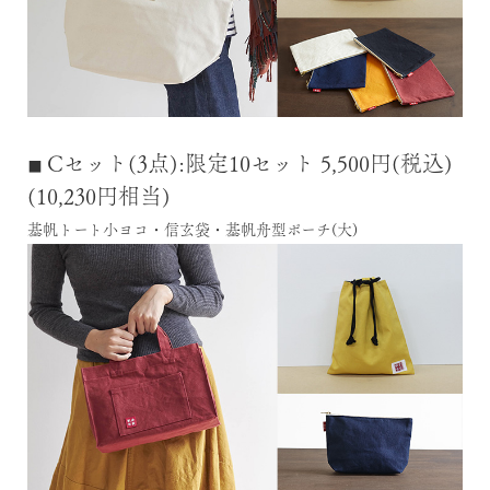
Cセット(3点):限定10セット 5,500円(税込)
■
(10,230円相当)
基帆トート小ヨコ・信玄袋・基帆舟型ポーチ(大)