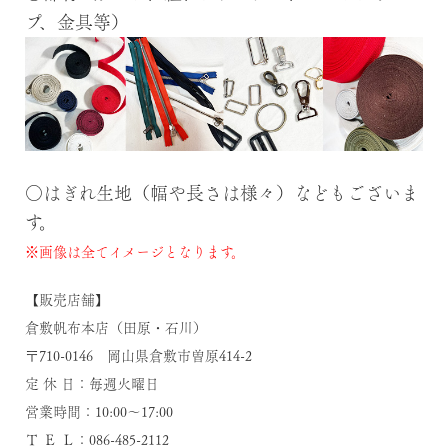
プ、金具等）
○はぎれ生地（幅や長さは様々）などもございま
す。
※画像は全てイメージとなります。
【販売店舗】
倉敷帆布本店（田原・石川）
〒710-0146 岡山県倉敷市曽原414-2
定 休 日：毎週火曜日
営業時間：10:00～17:00
Ｔ Ｅ Ｌ：086-485-2112