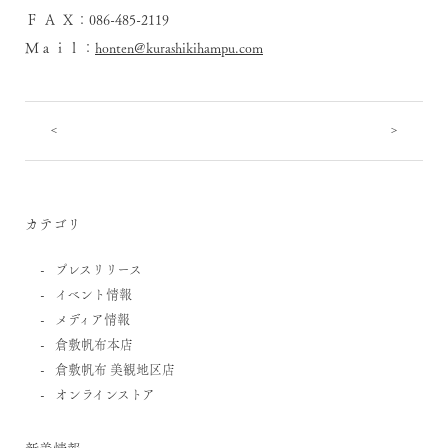
Ｆ Ａ Ｘ：086-485-2119
Ｍａｉｌ：
honten@kurashikihampu.com
<
>
カテゴリ
プレスリリース
イベント情報
メディア情報
倉敷帆布本店
倉敷帆布 美観地区店
オンラインストア
新着情報