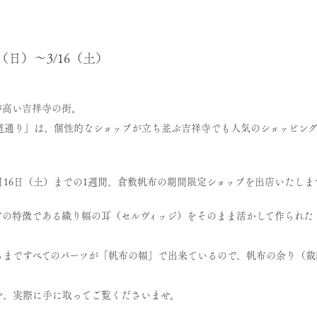
0（日）～3/16（土）
が高い吉祥寺の街。
道通り」は、個性的なショップが立ち並ぶ吉祥寺でも人気のショッピング
月16日（土）までの1週間、倉敷帆布の期間限定ショップを出店いたしま
布の特徴である織り幅の耳（セルヴィッジ）をそのまま活かして作られた
るまですべてのパーツが「帆布の幅」で出来ているので、帆布の余り（裁
を、実際に手に取ってご覧くださいませ。