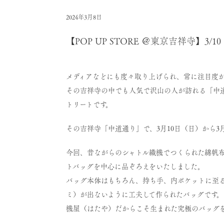
2024年3月8日
【POP UP STORE ＠東京吉祥寺】3/1
メディアなどにも度々取り上げられ、常に注目度
その吉祥寺の中でも人気で沢山の人が訪れる「中
トリートです。
その吉祥寺「中道通り」で、3月10日（日）から3
今回、昔ながらのシャトル織機でつくられた綿帆
トバッグを中心に品ぞろえをいたしました。
バッグ本体はもちろん、持ち手、内ポケットに至
ミ）が出ないように工夫して作られたバッグです。
機屋（はたや）だからこそ生まれた究極のバッグ