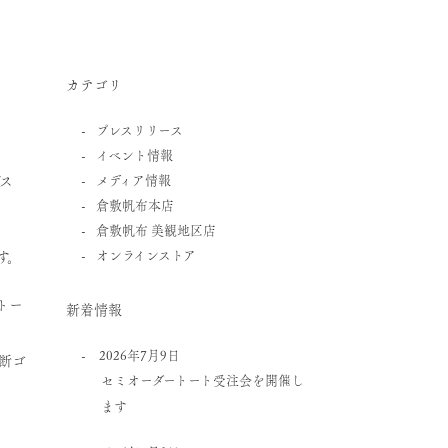
カテゴリ
プレスリリース
イベント情報
ス
メディア情報
倉敷帆布本店
倉敷帆布 美観地区店
オンラインストア
す。
トー
新着情報
2026年7月9日
断ゴ
セミオーダートート受注会を開催し
ます