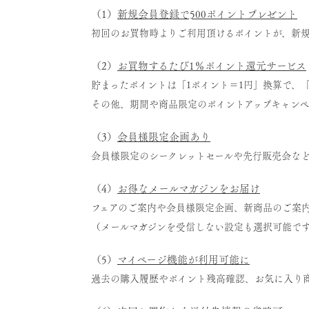
（1）
新規会員登録で500ポイントプレゼント
初回のお買物時よりご利用頂けるポイントが、新
（2）
お買物するたび1％ポイント還元サービス
貯まったポイントは「1ポイント＝1円」換算で、
その他、期間や商品限定のポイントアップキャン
（3）
会員様限定企画あり
会員様限定のシークレットセールや先行販売会な
（4）
お得なメールマガジンをお届け
フェアのご案内や会員様限定企画、新商品のご案
（メールマガジンを受信しない設定も選択可能で
（5）
マイページ機能が利用可能に
過去の購入履歴やポイント残高確認、お気に入り