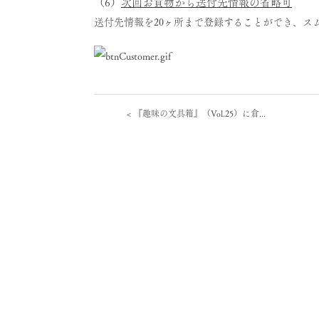
（6）
次回お買物から送付先情報の省略可
送付先情報を20ヶ所まで登録することができ、ス
<
『趣味の文具箱』（Vol.25）に倉...