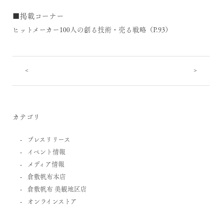
■掲載コーナー
ヒットメーカー100人の創る技術・売る戦略（P.93）
<
>
カテゴリ
プレスリリース
イベント情報
メディア情報
倉敷帆布本店
倉敷帆布 美観地区店
オンラインストア