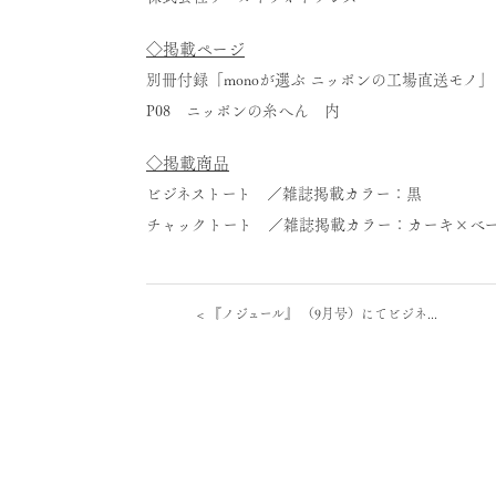
◇掲載ページ
別冊付録「monoが選ぶ ニッポンの工場直送モノ」
P08 ニッポンの糸へん 内
◇掲載商品
ビジネストート ／雑誌掲載カラー：黒
チャックトート ／雑誌掲載カラー：カーキ×ベ
<
『ノジュール』 （9月号）にてビジネ...