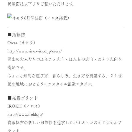
掲載面は以下よりご覧いただけます。
■掲載誌
Osera（オセラ）
http://www.vis-a-vis.co.jp/osera/
岡山の大人たちのふるさと志向・ほんもの志向・ゆとり志向を
満足させ、
ちょっと知的な遊び方、暮らし方、生き方を提案する、２１世
紀の地域におけるライフスタイル創造マガジン。
■掲載ブランド
IROKH（イロカ）
http://www.irokh.jp/
倉敷帆布の新しい可能性を追求したバイストンのオリジナルブ
ランド。