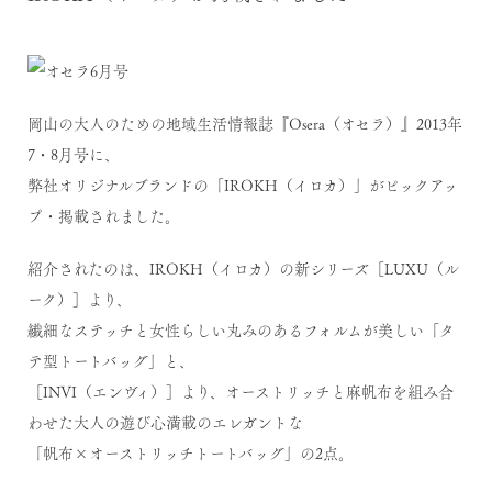
岡山の大人のための地域生活情報誌
『Osera（オセラ）』
2013年
7・8月号に、
弊社オリジナルブランドの
「IROKH（イロカ）」
がピックアッ
プ・掲載されました。
紹介されたのは、
IROKH（イロカ）
の新シリーズ
［LUXU（ル
ーク）］
より、
繊細なステッチと女性らしい丸みのあるフォルムが美しい「タ
テ型トートバッグ」と、
［INVI（エンヴィ）］
より、オーストリッチと麻帆布を組み合
わせた大人の遊び心満載のエレガントな
「帆布×オーストリッチトートバッグ」の2点。