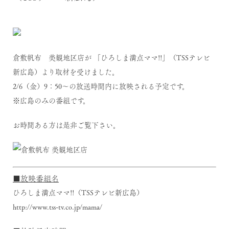
倉敷帆布 美観地区店が
「ひろしま満点ママ!!」
（TSSテレビ
新広島）より取材を受けました。
2/6（金）9：50～の放送時間内に放映される予定です。
※広島のみの番組です。
お時間ある方は是非ご覧下さい。
■放映番組名
ひろしま満点ママ!!（TSSテレビ新広島）
http://www.tss-tv.co.jp/mama/