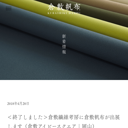
新着情報
2018年4月20日
＜終了しました＞倉敷繊維考房に倉敷帆布が出展
します（倉敷アイビースクエア｜岡山）