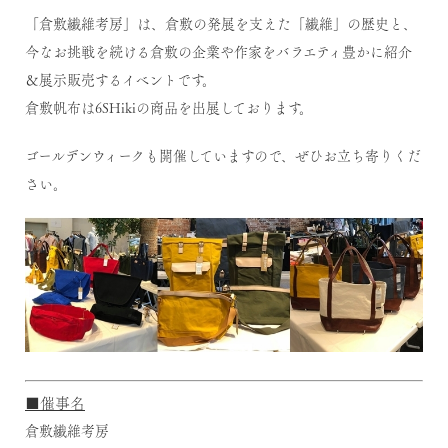
「倉敷繊維考房」は、倉敷の発展を支えた「繊維」の歴史と、
今なお挑戦を続ける倉敷の企業や作家をバラエティ豊かに紹介
＆展示販売するイベントです。
倉敷帆布は6SHikiの商品を出展しております。
ゴールデンウィークも開催していますので、ぜひお立ち寄りくだ
さい。
■催事名
倉敷繊維考房