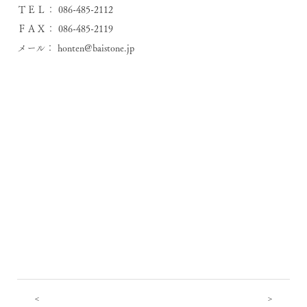
ＴＥＬ： 086-485-2112
ＦＡＸ： 086-485-2119
メール：
honten@baistone.jp
<
>