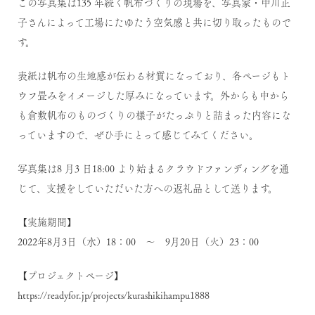
この写真集は135 年続く帆布づくりの現場を、写真家・中川正
子さんによって工場にたゆたう空気感と共に切り取ったもので
す。
表紙は帆布の生地感が伝わる材質になっており、各ページもト
ウフ畳みをイメージした厚みになっています。外からも中から
も倉敷帆布のものづくりの様子がたっぷりと詰まった内容にな
っていますので、ぜひ手にとって感じてみてください。
写真集は8 月3 日18:00 より始まるクラウドファンディングを通
じて、支援をしていただいた方への返礼品として送ります。
【実施期間】
2022年8月3日（水）18：00 ～ 9月20日（火）23：00
【プロジェクトページ】
https://readyfor.jp/projects/kurashikihampu1888