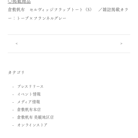
◇掲載商品
倉敷帆布
セルヴィッジフラップトート（S）
／雑誌掲載カラ
ー：トープ×フランネルグレー
<
>
カテゴリ
プレスリリース
イベント情報
メディア情報
倉敷帆布本店
倉敷帆布 美観地区店
オンラインストア