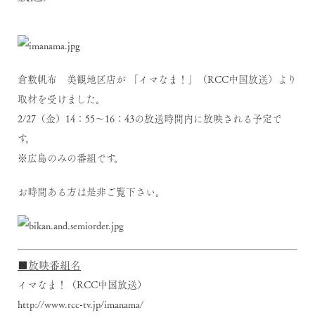
倉敷帆布 美観地区店が
「イマなま！」
（RCC中国放送）より
取材を受けました。
2/27（金）14：55～16：43の放送時間内に放映される予定で
す。
※広島のみの番組です。
お時間ある方は是非ご覧下さい。
■放映番組名
イマなま！（RCC中国放送）
http://www.rcc-tv.jp/imanama/