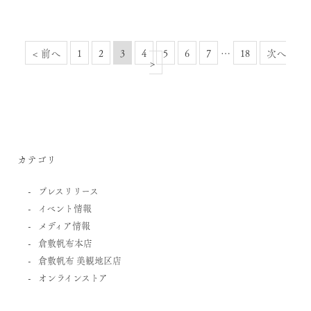
< 前へ
1
2
3
4
5
6
7
…
18
次へ
>
カテゴリ
プレスリリース
イベント情報
メディア情報
倉敷帆布本店
倉敷帆布 美観地区店
オンラインストア